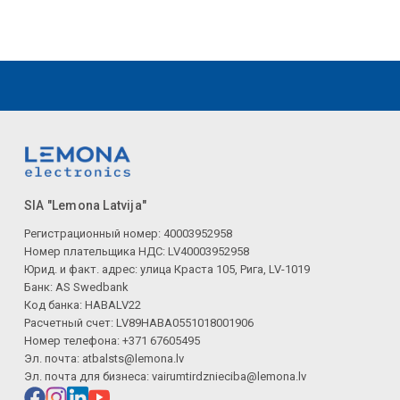
SIA "Lemona Latvija"
Регистрационный номер: 40003952958
Номер плательщика НДС: LV40003952958
Юрид. и факт. адрес: улица Краста 105, Рига, LV-1019
Банк: AS Swedbank
Код банка: HABALV22
Расчетный счет: LV89HABA0551018001906
Номер телефона: +371 67605495
Эл. почта:
atbalsts@lemona.lv
Эл. почта для бизнеса:
vairumtirdznieciba@lemona.lv