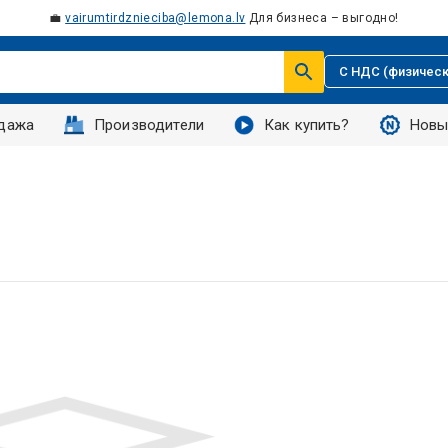
💼
vairumtirdznieciba@lemona.lv
Для бизнеса – выгодно!
С НДС (физическ
дажа
Производители
Как купить?
Новы