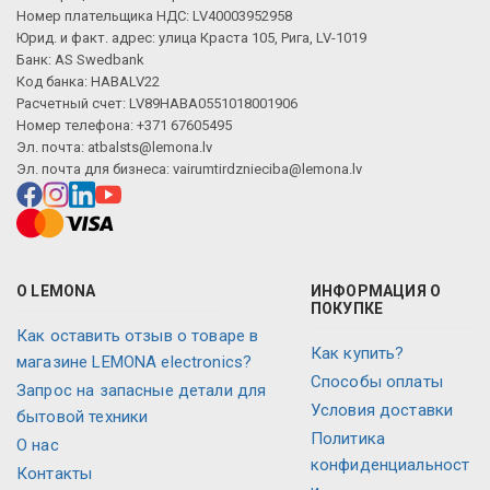
Номер плательщика НДС: LV40003952958
Юрид. и факт. адрес: улица Краста 105, Рига, LV-1019
Банк: AS Swedbank
Код банка: HABALV22
Расчетный счет: LV89HABA0551018001906
Номер телефона: +371 67605495
Эл. почта:
atbalsts@lemona.lv
Эл. почта для бизнеса:
vairumtirdznieciba@lemona.lv
О LEMONA
ИНФОРМАЦИЯ О
ПОКУПКЕ
Как оставить отзыв о товаре в
Как купить?
магазине LEMONA electronics?
Способы оплаты
Запрос на запасные детали для
Условия доставки
бытовой техники
Политика
О нас
конфиденциальност
Контакты