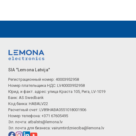
SIA "Lemona Latvija"
Регистрационный номер: 40003952958
Номер плательщика НДС: LV40003952958
Юрид. и факт. адрес: улица Краста 105, Рига, LV-1019
Банк: AS Swedbank
Код банка: HABALV22
Расчетный счет: LV89HABA0551018001906
Номер телефона: +371 67605495
Эл. почта:
atbalsts@lemona.lv
Эл. почта для бизнеса:
vairumtirdznieciba@lemona.lv