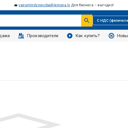
💼
vairumtirdznieciba@lemona.lv
Для бизнеса – выгодно!
С НДС (физическ
дажа
Производители
Как купить?
Новы