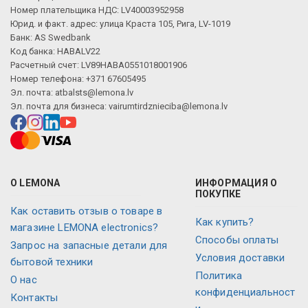
Номер плательщика НДС: LV40003952958
Юрид. и факт. адрес: улица Краста 105, Рига, LV-1019
Банк: AS Swedbank
Код банка: HABALV22
Расчетный счет: LV89HABA0551018001906
Номер телефона: +371 67605495
Эл. почта:
atbalsts@lemona.lv
Эл. почта для бизнеса:
vairumtirdznieciba@lemona.lv
О LEMONA
ИНФОРМАЦИЯ О
ПОКУПКЕ
Как оставить отзыв о товаре в
Как купить?
магазине LEMONA electronics?
Способы оплаты
Запрос на запасные детали для
Условия доставки
бытовой техники
Политика
О нас
конфиденциальност
Контакты