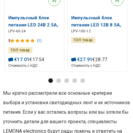
Импульсный блок
Импульсный блок
питания LED 24В 2.5А,
питания LED 12В 8.5А,
LPV-60-24
LPV-100-12
IP67, MEAN WELL
IP67, MEAN WELL
ТОП товар
5
(1)
ТОП товар
€
17
.
01
€
17
.
54
€
27
.
91
€
28
.
77
Стоимость с НДС
Стоимость с НДС
Мы кратко рассмотрели все основные критерии
выбора и установки светодиодных лент и их источников
питания. Если у вас остались вопросы или вы хотели бы
уточнить детали для вашего проекта, специалисты
LEMONA electronics будут рады помочь и ответить на