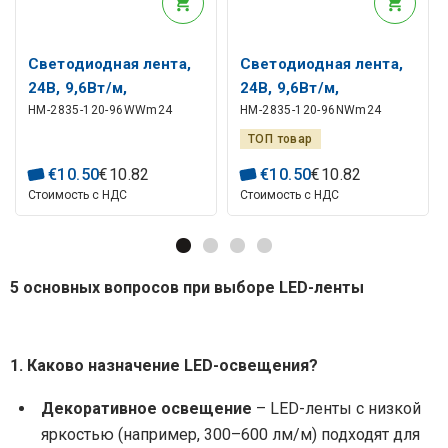
Светодиодная лента,
Светодиодная лента,
24В, 9,6Вт/м,
24В, 9,6Вт/м,
HM-2835-120-96WWm24
HM-2835-120-96NWm24
неводостойкая,
неводостойкая,
теплый белый, 115лм/
нейтральный белый,
ТОП товар
Вт, АКТО
115лм/Вт, АКТО
€
10
.
50
€
10
.
82
€
10
.
50
€
10
.
82
Стоимость с НДС
Стоимость с НДС
5 основных вопросов при выборе LED-ленты
1. Каково назначение LED-освещения?
Декоративное освещение
– LED-ленты с низкой
яркостью (например, 300–600 лм/м) подходят для