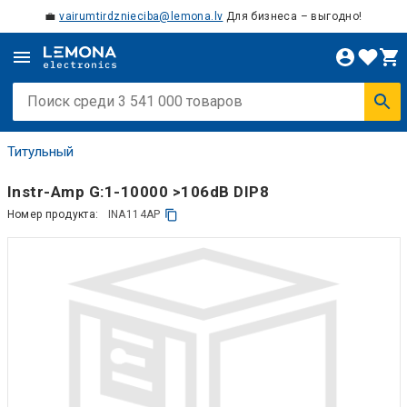
💼
vairumtirdznieciba@lemona.lv
Для бизнеса – выгодно!
Титульный
Instr-Amp G:1-10000 >106dB DIP8
Номер продукта:
INA114AP