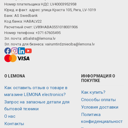
Номер плательщика НДС: LV40003952958
Юрид. и факт. адрес: улица Краста 105, Рига, LV-1019
Банк: AS Swedbank
Код банка: HABALV22
Расчетный счет: LV89HABA0551018001906
Номер телефона: +371 67605495
Эл. почта:
atbalsts@lemona.lv
Эл. почта для бизнеса:
vairumtirdznieciba@lemona.lv
О LEMONA
ИНФОРМАЦИЯ О
ПОКУПКЕ
Как оставить отзыв о товаре в
Как купить?
магазине LEMONA electronics?
Способы оплаты
Запрос на запасные детали для
Условия доставки
бытовой техники
Политика
О нас
конфиденциальност
Контакты