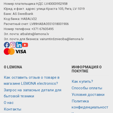
Номер плательщика НДС: LV40003952958
Юрид. и факт. адрес: улица Краста 105, Рига, LV-1019
Банк: AS Swedbank
Код банка: HABALV22
Расчетный счет: LV89HABA0551018001906
Номер телефона: +371 67605495
Эл. почта:
atbalsts@lemona.lv
Эл. почта для бизнеса:
vairumtirdznieciba@lemona.lv
О LEMONA
ИНФОРМАЦИЯ О
ПОКУПКЕ
Как оставить отзыв о товаре в
Как купить?
магазине LEMONA electronics?
Способы оплаты
Запрос на запасные детали для
Условия доставки
бытовой техники
Политика
О нас
конфиденциальност
Контакты