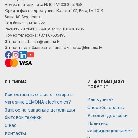
Номер плательщика НДС: LV40003952958
Юрид. и факт. адрес: улица Краста 105, Рига, LV-1019
Банк: AS Swedbank
Код банка: HABALV22
Расчетный счет: LV89HABA0551018001906
Номер телефона: +371 67605495
Эл. почта:
atbalsts@lemona.lv
Эл. почта для бизнеса:
vairumtirdznieciba@lemona.lv
О LEMONA
ИНФОРМАЦИЯ О
ПОКУПКЕ
Как оставить отзыв о товаре в
Как купить?
магазине LEMONA electronics?
Способы оплаты
Запрос на запасные детали для
Условия доставки
бытовой техники
Политика
О нас
конфиденциальност
Контакты