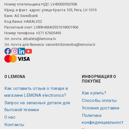
Номер плательщика НДС: LV40003952958
Юрид. и факт. адрес: улица Краста 105, Рига, LV-1019
Банк: AS Swedbank
Код банка: HABALV22
Расчетный счет: LV89HABA0551018001906
Номер телефона: +371 67605495
Эл. почта:
atbalsts@lemona.lv
Эл. почта для бизнеса:
vairumtirdznieciba@lemona.lv
О LEMONA
ИНФОРМАЦИЯ О
ПОКУПКЕ
Как оставить отзыв о товаре в
Как купить?
магазине LEMONA electronics?
Способы оплаты
Запрос на запасные детали для
Условия доставки
бытовой техники
Политика
О нас
конфиденциальност
Контакты