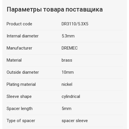
Параметры товара поставщика
Product code
DR3110/5.3X5
Internal diameter
5.3mm
Manufacturer
DREMEC
Material
brass
Outside diameter
10mm
Plating material
nickel
Sleeve shape
cylindrical
Spacer length
5mm
Type of spacer
spacer sleeve