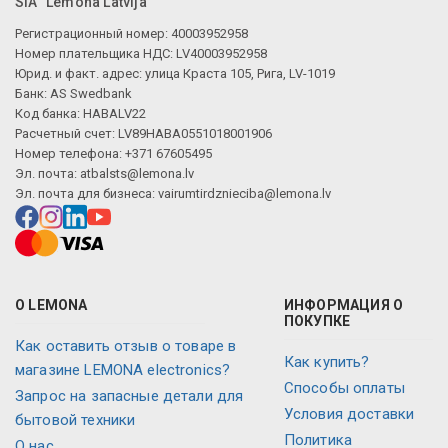
SIA "Lemona Latvija"
Регистрационный номер: 40003952958
Номер плательщика НДС: LV40003952958
Юрид. и факт. адрес: улица Краста 105, Рига, LV-1019
Банк: AS Swedbank
Код банка: HABALV22
Расчетный счет: LV89HABA0551018001906
Номер телефона: +371 67605495
Эл. почта:
atbalsts@lemona.lv
Эл. почта для бизнеса:
vairumtirdznieciba@lemona.lv
О LEMONA
ИНФОРМАЦИЯ О
ПОКУПКЕ
Как оставить отзыв о товаре в
Как купить?
магазине LEMONA electronics?
Способы оплаты
Запрос на запасные детали для
Условия доставки
бытовой техники
Политика
О нас