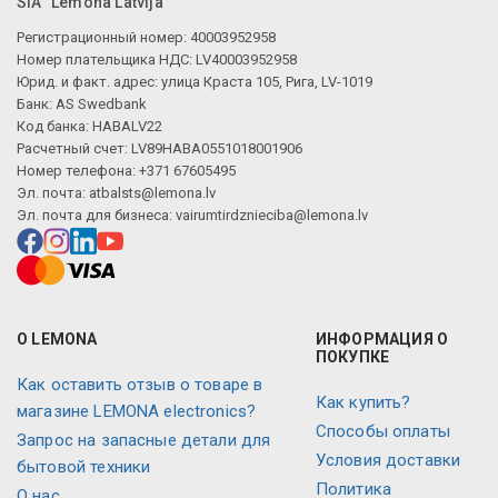
SIA "Lemona Latvija"
Регистрационный номер: 40003952958
Номер плательщика НДС: LV40003952958
Юрид. и факт. адрес: улица Краста 105, Рига, LV-1019
Банк: AS Swedbank
Код банка: HABALV22
Расчетный счет: LV89HABA0551018001906
Номер телефона: +371 67605495
Эл. почта:
atbalsts@lemona.lv
Эл. почта для бизнеса:
vairumtirdznieciba@lemona.lv
О LEMONA
ИНФОРМАЦИЯ О
ПОКУПКЕ
Как оставить отзыв о товаре в
Как купить?
магазине LEMONA electronics?
Способы оплаты
Запрос на запасные детали для
Условия доставки
бытовой техники
Политика
О нас