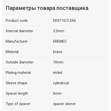
Параметры товара поставщика
Product code
DR3110/5.3X6
Internal diameter
5.3mm
Manufacturer
DREMEC
Material
brass
Outside diameter
10mm
Plating material
nickel
Sleeve shape
cylindrical
Spacer length
6mm
Type of spacer
spacer sleeve