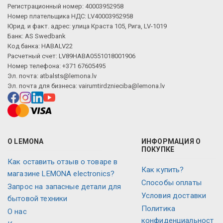
Регистрационный номер: 40003952958
Номер плательщика НДС: LV40003952958
Юрид. и факт. адрес: улица Краста 105, Рига, LV-1019
Банк: AS Swedbank
Код банка: HABALV22
Расчетный счет: LV89HABA0551018001906
Номер телефона: +371 67605495
Эл. почта:
atbalsts@lemona.lv
Эл. почта для бизнеса:
vairumtirdznieciba@lemona.lv
О LEMONA
ИНФОРМАЦИЯ О
ПОКУПКЕ
Как оставить отзыв о товаре в
Как купить?
магазине LEMONA electronics?
Способы оплаты
Запрос на запасные детали для
Условия доставки
бытовой техники
Политика
О нас
конфиденциальност