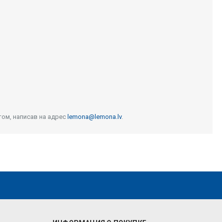
том, написав на адрес
lemona@lemona.lv
.