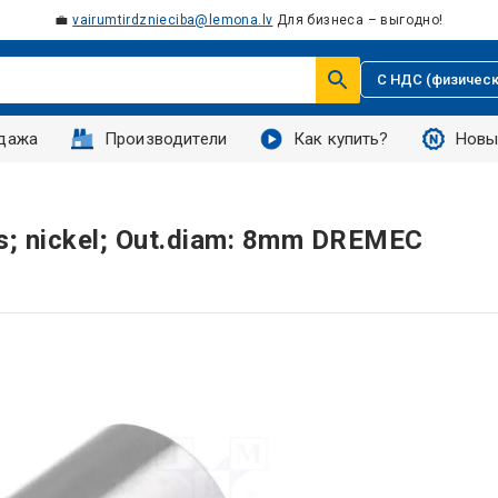
💼
vairumtirdznieciba@lemona.lv
Для бизнеса – выгодно!
С НДС (физическ
дажа
Производители
Как купить?
Новы
ss; nickel; Out.diam: 8mm DREMEC