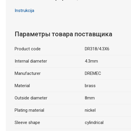
Instrukcija
Параметры товара поставщика
Product code
DR318/4.3X6
Internal diameter
4.3mm
Manufacturer
DREMEC
Material
brass
Outside diameter
8mm
Plating material
nickel
Sleeve shape
cylindrical