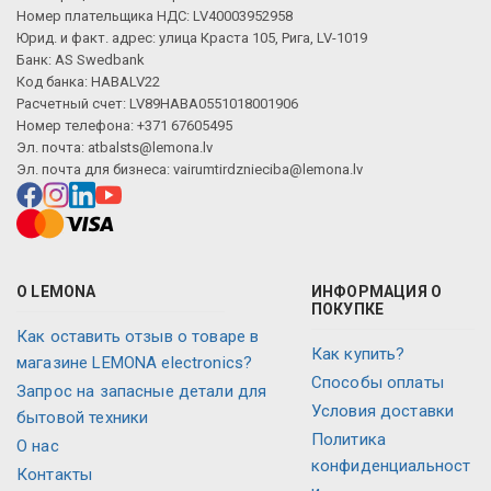
Номер плательщика НДС: LV40003952958
Юрид. и факт. адрес: улица Краста 105, Рига, LV-1019
Банк: AS Swedbank
Код банка: HABALV22
Расчетный счет: LV89HABA0551018001906
Номер телефона: +371 67605495
Эл. почта:
atbalsts@lemona.lv
Эл. почта для бизнеса:
vairumtirdznieciba@lemona.lv
О LEMONA
ИНФОРМАЦИЯ О
ПОКУПКЕ
Как оставить отзыв о товаре в
Как купить?
магазине LEMONA electronics?
Способы оплаты
Запрос на запасные детали для
Условия доставки
бытовой техники
Политика
О нас
конфиденциальност
Контакты