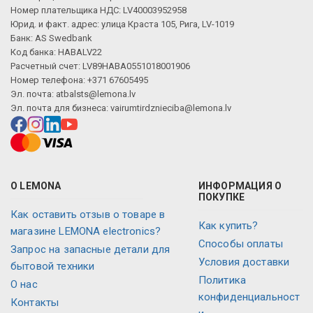
Номер плательщика НДС: LV40003952958
Юрид. и факт. адрес: улица Краста 105, Рига, LV-1019
Банк: AS Swedbank
Код банка: HABALV22
Расчетный счет: LV89HABA0551018001906
Номер телефона: +371 67605495
Эл. почта:
atbalsts@lemona.lv
Эл. почта для бизнеса:
vairumtirdznieciba@lemona.lv
О LEMONA
ИНФОРМАЦИЯ О
ПОКУПКЕ
Как оставить отзыв о товаре в
Как купить?
магазине LEMONA electronics?
Способы оплаты
Запрос на запасные детали для
Условия доставки
бытовой техники
Политика
О нас
конфиденциальност
Контакты