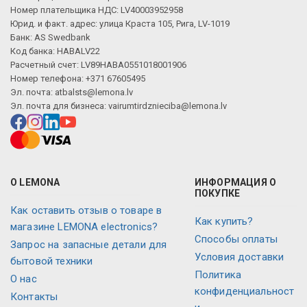
Номер плательщика НДС: LV40003952958
Юрид. и факт. адрес: улица Краста 105, Рига, LV-1019
Банк: AS Swedbank
Код банка: HABALV22
Расчетный счет: LV89HABA0551018001906
Номер телефона: +371 67605495
Эл. почта:
atbalsts@lemona.lv
Эл. почта для бизнеса:
vairumtirdznieciba@lemona.lv
О LEMONA
ИНФОРМАЦИЯ О
ПОКУПКЕ
Как оставить отзыв о товаре в
Как купить?
магазине LEMONA electronics?
Способы оплаты
Запрос на запасные детали для
Условия доставки
бытовой техники
Политика
О нас
конфиденциальност
Контакты