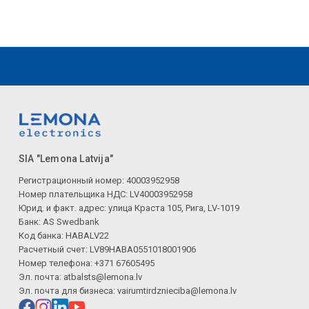
SIA "Lemona Latvija"
Регистрационный номер: 40003952958
Номер плательщика НДС: LV40003952958
Юрид. и факт. адрес: улица Краста 105, Рига, LV-1019
Банк: AS Swedbank
Код банка: HABALV22
Расчетный счет: LV89HABA0551018001906
Номер телефона: +371 67605495
Эл. почта:
atbalsts@lemona.lv
Эл. почта для бизнеса:
vairumtirdznieciba@lemona.lv