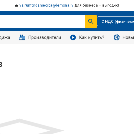
💼
vairumtirdznieciba@lemona.lv
Для бизнеса – выгодно!
С НДС (физическ
дажа
Производители
Как купить?
Новы
B