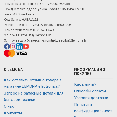
Номер плательщика НДС: LV40003952958
Юрид. и факт. адрес: улица Краста 105, Рига, LV-1019
Банк: AS Swedbank
Код банка: HABALV22
Расчетный счет: LV89HABA0551018001906
Номер телефона: +371 67605495
Эл. почта:
atbalsts@lemona.lv
Эл. почта для бизнеса:
vairumtirdznieciba@lemona.lv
О LEMONA
ИНФОРМАЦИЯ О
ПОКУПКЕ
Как оставить отзыв о товаре в
Как купить?
магазине LEMONA electronics?
Способы оплаты
Запрос на запасные детали для
Условия доставки
бытовой техники
Политика
О нас
конфиденциальност
Контакты