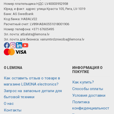
Номер плательщика НДС: LV40003952958
Юрид. и факт. адрес: улица Краста 105, Рига, LV-1019
Банк: AS Swedbank
Код банка: HABALV22
Расчетный счет: LV89HABA0551018001906
Номер телефона: +371 67605495
Эл. почта:
atbalsts@lemona.lv
Эл. почта для бизнеса:
vairumtirdznieciba@lemona.lv
О LEMONA
ИНФОРМАЦИЯ О
ПОКУПКЕ
Как оставить отзыв о товаре в
Как купить?
магазине LEMONA electronics?
Способы оплаты
Запрос на запасные детали для
Условия доставки
бытовой техники
Политика
О нас
конфиденциальност
Контакты