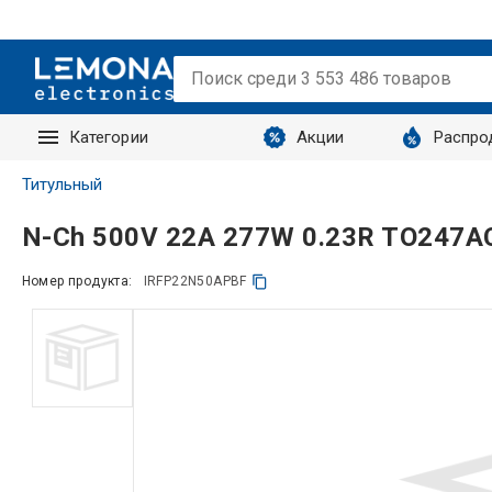
Категории
Акции
Распро
Запросы
Титульный
N-Ch 500V 22A 277W 0.23R TO247A
Номер продукта:
IRFP22N50APBF