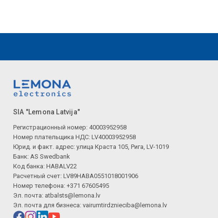
SIA "Lemona Latvija"
Регистрационный номер: 40003952958
Номер плательщика НДС: LV40003952958
Юрид. и факт. адрес: улица Краста 105, Рига, LV-1019
Банк: AS Swedbank
Код банка: HABALV22
Расчетный счет: LV89HABA0551018001906
Номер телефона: +371 67605495
Эл. почта:
atbalsts@lemona.lv
Эл. почта для бизнеса:
vairumtirdznieciba@lemona.lv