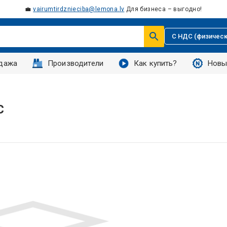
💼
vairumtirdznieciba@lemona.lv
Для бизнеса – выгодно!
С НДС (физическ
дажа
Производители
Как купить?
Новы
C