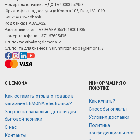
Номер плательщика НДС: LV40003952958
Юрид. и факт. адрес: улица Краста 105, Рига, LV-1019
Банк: AS Swedbank
Код банка: HABALV22
Расчетный счет: LV89HABA0551018001906
Номер телефона: +371 67605495
Эл. почта:
atbalsts@lemona.lv
Эл. почта для бизнеса:
vairumtirdznieciba@lemona.lv
О LEMONA
ИНФОРМАЦИЯ О
ПОКУПКЕ
Как оставить отзыв о товаре в
Как купить?
магазине LEMONA electronics?
Способы оплаты
Запрос на запасные детали для
Условия доставки
бытовой техники
Политика
О нас
конфиденциальност
Контакты