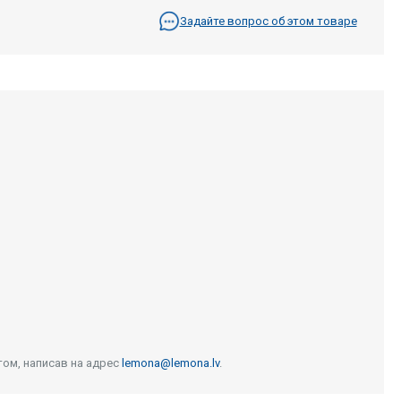
Задайте вопрос об этом товаре
том, написав на адрес
lemona@lemona.lv
.