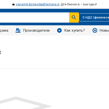
💼
vairumtirdznieciba@lemona.lv
Для бизнеса – выгодно!
С НДС (физическ
дажа
Производители
Как купить?
Новы
3