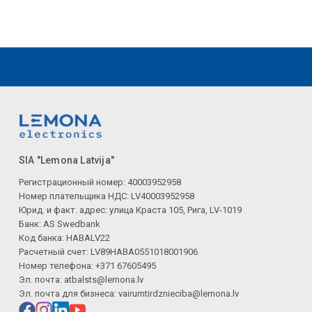
SIA "Lemona Latvija"
Регистрационный номер: 40003952958
Номер плательщика НДС: LV40003952958
Юрид. и факт. адрес: улица Краста 105, Рига, LV-1019
Банк: AS Swedbank
Код банка: HABALV22
Расчетный счет: LV89HABA0551018001906
Номер телефона: +371 67605495
Эл. почта:
atbalsts@lemona.lv
Эл. почта для бизнеса:
vairumtirdznieciba@lemona.lv