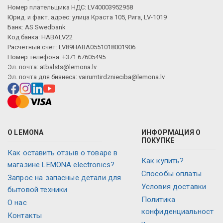
Номер плательщика НДС: LV40003952958
Юрид. и факт. адрес: улица Краста 105, Рига, LV-1019
Банк: AS Swedbank
Код банка: HABALV22
Расчетный счет: LV89HABA0551018001906
Номер телефона: +371 67605495
Эл. почта:
atbalsts@lemona.lv
Эл. почта для бизнеса:
vairumtirdznieciba@lemona.lv
О LEMONA
ИНФОРМАЦИЯ О
ПОКУПКЕ
Как оставить отзыв о товаре в
Как купить?
магазине LEMONA electronics?
Способы оплаты
Запрос на запасные детали для
Условия доставки
бытовой техники
Политика
О нас
конфиденциальност
Контакты