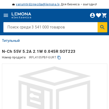
💼
vairumtirdznieciba@lemona.lv
Для бизнеса – выгодно!
Титульный
N-Ch 55V 5.2A 2.1W 0.045R SOT223
Номер продукта:
IRFL4105PBF-GURT