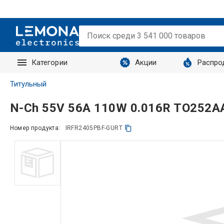
Категории
Акции
Распро
Запросы
Титульный
N-Ch 55V 56A 110W 0.016R TO252A
Номер продукта:
IRFR2405PBF-GURT