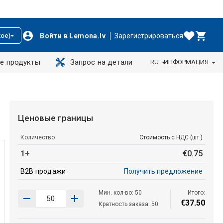
Войти в Lemona.lv
Зарегистрироваться
ое)
е продукты
Запрос на детали
RU
ИНФОРМАЦИЯ
Ценовые границы
Количество
Стоимость с НДС (шт.)
1+
€
0
.
75
B2B продажи
Получить предложение
Мин. кол-во: 50
Итого:
€
37
.
50
Кратность заказа: 50