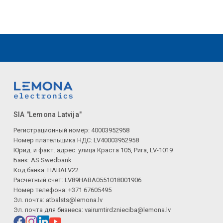
SIA "Lemona Latvija"
Регистрационный номер: 40003952958
Номер плательщика НДС: LV40003952958
Юрид. и факт. адрес: улица Краста 105, Рига, LV-1019
Банк: AS Swedbank
Код банка: HABALV22
Расчетный счет: LV89HABA0551018001906
Номер телефона: +371 67605495
Эл. почта:
atbalsts@lemona.lv
Эл. почта для бизнеса:
vairumtirdznieciba@lemona.lv