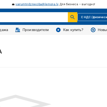
💼
vairumtirdznieciba@lemona.lv
Для бизнеса – выгодно!
С НДС (физическ
дажа
Производители
Как купить?
Новы
A