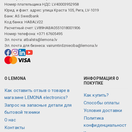
Номер плательщика НДС: LV40003952958
Юрид. и факт. адрес: улица Краста 105, Рига, LV-1019
Банк: AS Swedbank
Код банка: HABALV22
Расчетный счет: LV89HABA0551018001906
Номер телефона: +371 67605495
Эл. почта:
atbalsts@lemona.lv
Эл. почта для бизнеса:
vairumtirdznieciba@lemona.lv
О LEMONA
ИНФОРМАЦИЯ О
ПОКУПКЕ
Как оставить отзыв о товаре в
Как купить?
магазине LEMONA electronics?
Способы оплаты
Запрос на запасные детали для
Условия доставки
бытовой техники
Политика
О нас
конфиденциальност
Контакты