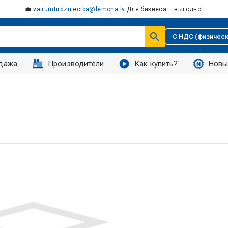
💼
vairumtirdznieciba@lemona.lv
Для бизнеса – выгодно!
С НДС (физическ
дажа
Производители
Как купить?
Новы