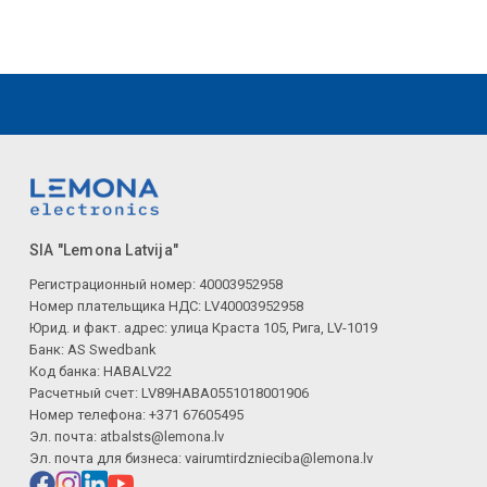
SIA "Lemona Latvija"
Регистрационный номер: 40003952958
Номер плательщика НДС: LV40003952958
Юрид. и факт. адрес: улица Краста 105, Рига, LV-1019
Банк: AS Swedbank
Код банка: HABALV22
Расчетный счет: LV89HABA0551018001906
Номер телефона: +371 67605495
Эл. почта:
atbalsts@lemona.lv
Эл. почта для бизнеса:
vairumtirdznieciba@lemona.lv