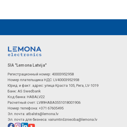
SIA "Lemona Latvija"
Регистрационный номер: 40003952958
Номер плательщика НДС: LV40003952958
Юрид. и факт. адрес: улица Краста 105, Рига, LV-1019
Банк: AS Swedbank
Код банка: HABALV22
Расчетный счет: LV89HABA0551018001906
Номер телефона: +371 67605495
Эл. почта:
atbalsts@lemona.lv
Эл. почта для бизнеса:
vairumtirdznieciba@lemona.lv