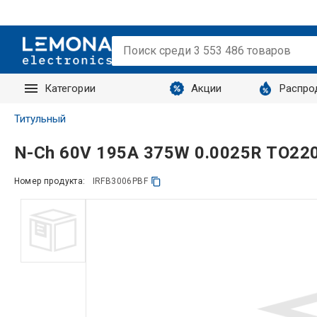
Категории
Акции
Распро
Запросы
Титульный
N-Ch 60V 195A 375W 0.0025R TO22
Номер продукта:
IRFB3006PBF