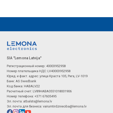
SIA "Lemona Latvija"
Регистрационный номер: 40003952958
Номер плательщика НДС: LV40003952958
Юрид. и факт. адрес: улица Краста 105, Рига, LV-1019
Банк: AS Swedbank
Код банка: HABALV22
Расчетный счет: LV89HABA0551018001906
Номер телефона: +371 67605495
Эл. почта:
atbalsts@lemona.lv
Эл. почта для бизнеса:
vairumtirdznieciba@lemona.lv