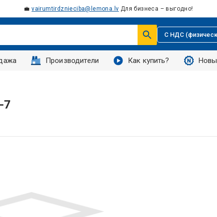
💼
vairumtirdznieciba@lemona.lv
Для бизнеса – выгодно!
С НДС (физическ
дажа
Производители
Как купить?
Новы
-7