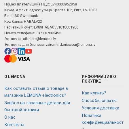
Номер плательщика НДС: LV40003952958
Юрид. и факт. адрес: улица Краста 105, Рига, LV-1019
Банк: AS Swedbank
Код банка: HABALV22
Расчетный счет: LV89HABA0551018001906
Номер телефона: +371 67605495
Эл. почта:
atbalsts@lemona.lv
Эл. почта для бизнеса:
vairumtirdznieciba@lemona.lv
О LEMONA
ИНФОРМАЦИЯ О
ПОКУПКЕ
Как оставить отзыв о товаре в
Как купить?
магазине LEMONA electronics?
Способы оплаты
Запрос на запасные детали для
Условия доставки
бытовой техники
Политика
О нас
конфиденциальност
Контакты