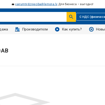
💼
vairumtirdznieciba@lemona.lv
Для бизнеса – выгодно!
С НДС (физическ
дажа
Производители
Как купить?
Новы
0AB