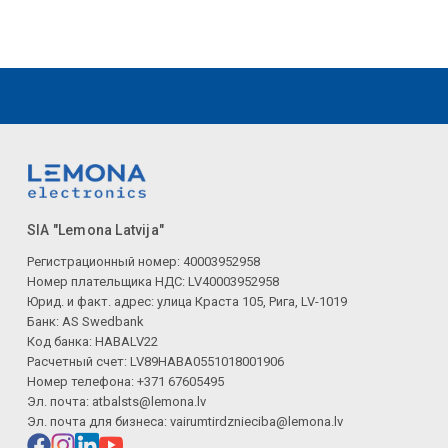
SIA "Lemona Latvija"
Регистрационный номер: 40003952958
Номер плательщика НДС: LV40003952958
Юрид. и факт. адрес: улица Краста 105, Рига, LV-1019
Банк: AS Swedbank
Код банка: HABALV22
Расчетный счет: LV89HABA0551018001906
Номер телефона: +371 67605495
Эл. почта:
atbalsts@lemona.lv
Эл. почта для бизнеса:
vairumtirdznieciba@lemona.lv