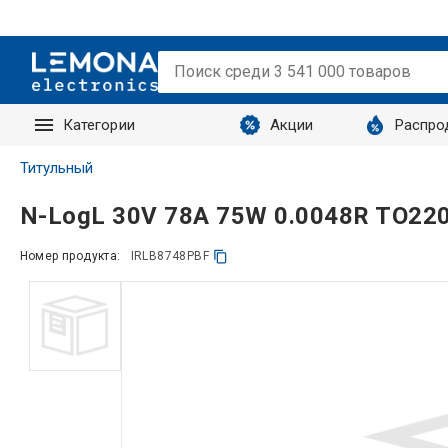
Категории
Акции
Распро
Запросы
Титульный
N-LogL 30V 78A 75W 0.0048R TO22
Номер продукта:
IRLB8748PBF