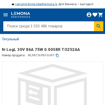
💼
vairumtirdznieciba@lemona.lv
Для бизнеса – выгодно!
Титульный
N-LogL 30V 86A 75W 0.0058R TO252AA
Номер продукта:
IRLR8726PBF-GURT