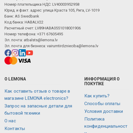
Номер плательщика НДС: LV40003952958
Юрид. и факт. адрес: улица Краста 105, Рига, LV-1019
Банк: AS Swedbank
Код банка: HABALV22
Расчетный счет: LV89HABA0551018001906
Номер телефона: +371 67605495
Эл. почта:
atbalsts@lemona.lv
Эл. почта для бизнеса:
vairumtirdznieciba@lemona.lv
О LEMONA
ИНФОРМАЦИЯ О
ПОКУПКЕ
Как оставить отзыв о товаре в
Как купить?
магазине LEMONA electronics?
Способы оплаты
Запрос на запасные детали для
Условия доставки
бытовой техники
Политика
О нас
конфиденциальност
Контакты