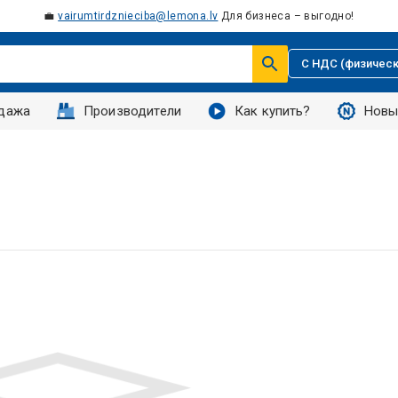
💼
vairumtirdznieciba@lemona.lv
Для бизнеса – выгодно!
С НДС (физическ
дажа
Производители
Как купить?
Новы