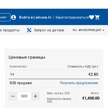
Войти в Lemona.lv
Зарегистрироваться
ое)
е продукты
Запрос на детали
RU
ИНФОРМАЦИЯ
Ценовые границы
Количество
Стоимость с НДС (шт.)
1+
€
2
.
80
B2B продажи
Получить предложение
Мин. кол-во: 500
Итого:
€
1
,
400
.
00
Кратность заказа:
500