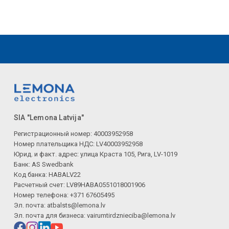
SIA "Lemona Latvija"
Регистрационный номер: 40003952958
Номер плательщика НДС: LV40003952958
Юрид. и факт. адрес: улица Краста 105, Рига, LV-1019
Банк: AS Swedbank
Код банка: HABALV22
Расчетный счет: LV89HABA0551018001906
Номер телефона: +371 67605495
Эл. почта:
atbalsts@lemona.lv
Эл. почта для бизнеса:
vairumtirdznieciba@lemona.lv