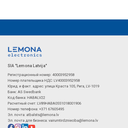
SIA "Lemona Latvija"
Регистрационный номер: 40003952958
Номер плательщика НДС: LV40003952958
Юрид. и факт. адрес: улица Краста 105, Рига, LV-1019
Банк: AS Swedbank
Код банка: HABALV22
Расчетный счет: LV89HABA0551018001906
Номер телефона: +371 67605495
Эл. почта:
atbalsts@lemona.lv
Эл. почта для бизнеса:
vairumtirdznieciba@lemona.lv