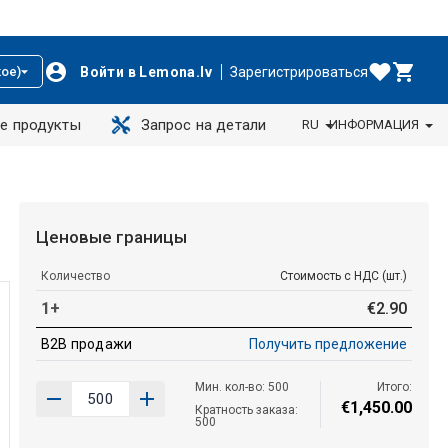
Войти в Lemona.lv
Зарегистрироваться
ое)
е продукты
Запрос на детали
RU
ИНФОРМАЦИЯ
Ценовые границы
Количество
Стоимость с НДС (шт.)
1+
€
2
.
90
B2B продажи
Получить предложение
Мин. кол-во: 500
Итого:
€
1
,
450
.
00
Кратность заказа:
500