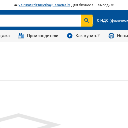
💼
vairumtirdznieciba@lemona.lv
Для бизнеса – выгодно!
С НДС (физическ
дажа
Производители
Как купить?
Новы