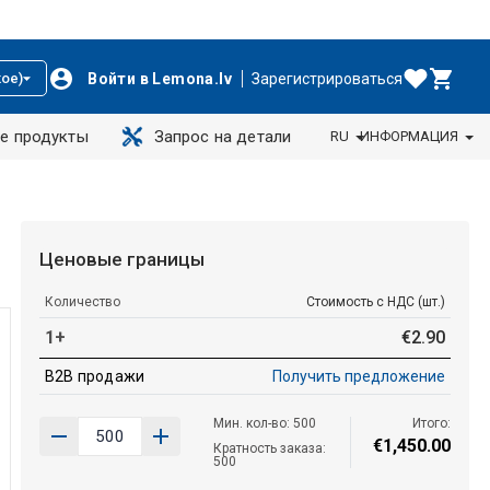
Войти в Lemona.lv
Зарегистрироваться
ое)
е продукты
Запрос на детали
RU
ИНФОРМАЦИЯ
Ценовые границы
Количество
Стоимость с НДС (шт.)
1+
€
2
.
90
B2B продажи
Получить предложение
Мин. кол-во: 500
Итого:
€
1
,
450
.
00
Кратность заказа:
500