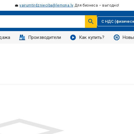
💼
vairumtirdznieciba@lemona.lv
Для бизнеса – выгодно!
С НДС (физическ
дажа
Производители
Как купить?
Новы