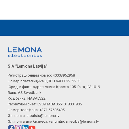
SIA "Lemona Latvija"
Регистрационный номер: 40003952958
Номер плательщика НДС: LV40003952958
Юрид. и факт. адрес: улица Краста 105, Рига, LV-1019
Банк: AS Swedbank
Код банка: HABALV22
Расчетный счет: LV89HABA0551018001906
Номер телефона: +371 67605495
Эл. почта:
atbalsts@lemona.lv
Эл. почта для бизнеса:
vairumtirdznieciba@lemona.lv