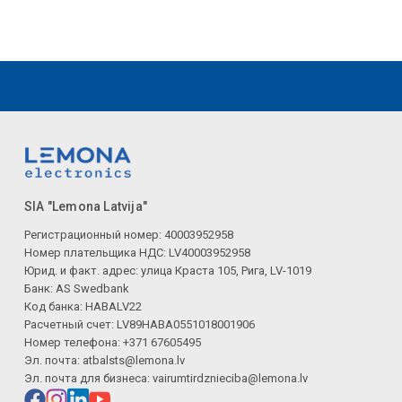
SIA "Lemona Latvija"
Регистрационный номер: 40003952958
Номер плательщика НДС: LV40003952958
Юрид. и факт. адрес: улица Краста 105, Рига, LV-1019
Банк: AS Swedbank
Код банка: HABALV22
Расчетный счет: LV89HABA0551018001906
Номер телефона: +371 67605495
Эл. почта:
atbalsts@lemona.lv
Эл. почта для бизнеса:
vairumtirdznieciba@lemona.lv