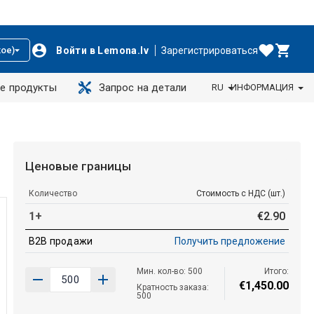
Войти в Lemona.lv
Зарегистрироваться
ое)
е продукты
Запрос на детали
RU
ИНФОРМАЦИЯ
Ценовые границы
Количество
Стоимость с НДС (шт.)
1+
€
2
.
90
B2B продажи
Получить предложение
Мин. кол-во: 500
Итого:
€
1
,
450
.
00
Кратность заказа:
500