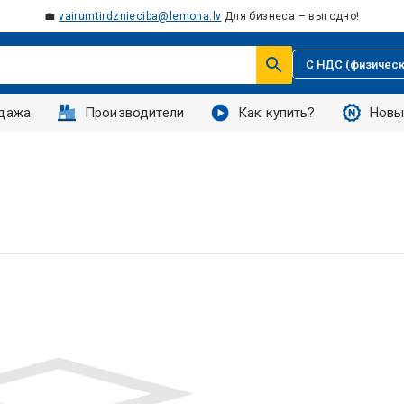
💼
vairumtirdznieciba@lemona.lv
Для бизнеса – выгодно!
С НДС (физическ
дажа
Производители
Как купить?
Новы