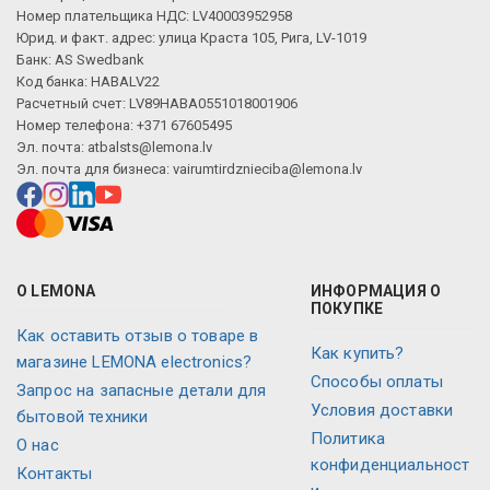
Номер плательщика НДС: LV40003952958
Юрид. и факт. адрес: улица Краста 105, Рига, LV-1019
Банк: AS Swedbank
Код банка: HABALV22
Расчетный счет: LV89HABA0551018001906
Номер телефона: +371 67605495
Эл. почта:
atbalsts@lemona.lv
Эл. почта для бизнеса:
vairumtirdznieciba@lemona.lv
О LEMONA
ИНФОРМАЦИЯ О
ПОКУПКЕ
Как оставить отзыв о товаре в
Как купить?
магазине LEMONA electronics?
Способы оплаты
Запрос на запасные детали для
Условия доставки
бытовой техники
Политика
О нас
конфиденциальност
Контакты