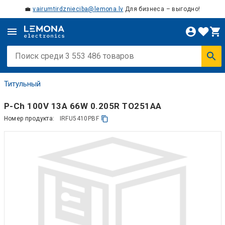
💼
vairumtirdznieciba@lemona.lv
Для бизнеса – выгодно!
Титульный
P-Ch 100V 13A 66W 0.205R TO251AA
Номер продукта:
IRFU5410PBF