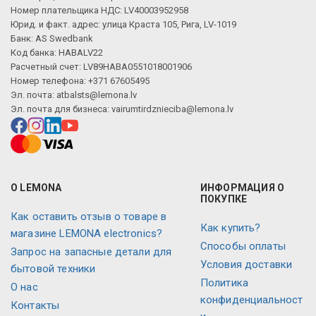
Номер плательщика НДС: LV40003952958
Юрид. и факт. адрес: улица Краста 105, Рига, LV-1019
Банк: AS Swedbank
Код банка: HABALV22
Расчетный счет: LV89HABA0551018001906
Номер телефона: +371 67605495
Эл. почта:
atbalsts@lemona.lv
Эл. почта для бизнеса:
vairumtirdznieciba@lemona.lv
О LEMONA
ИНФОРМАЦИЯ О
ПОКУПКЕ
Как оставить отзыв о товаре в
Как купить?
магазине LEMONA electronics?
Способы оплаты
Запрос на запасные детали для
Условия доставки
бытовой техники
Политика
О нас
конфиденциальност
Контакты