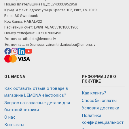
Номер плательщика НДС: LV40003952958
Юрид. и факт. адрес: улица Краста 105, Рига, LV-1019
Банк: AS Swedbank
Код банка: HABALV22
Расчетный счет: LV89HABA0551018001906
Номер телефона: +371 67605495
Эл. почта:
atbalsts@lemona.lv
Эл. почта для бизнеса:
vairumtirdznieciba@lemona.lv
О LEMONA
ИНФОРМАЦИЯ О
ПОКУПКЕ
Как оставить отзыв о товаре в
Как купить?
магазине LEMONA electronics?
Способы оплаты
Запрос на запасные детали для
Условия доставки
бытовой техники
Политика
О нас
конфиденциальност
Контакты