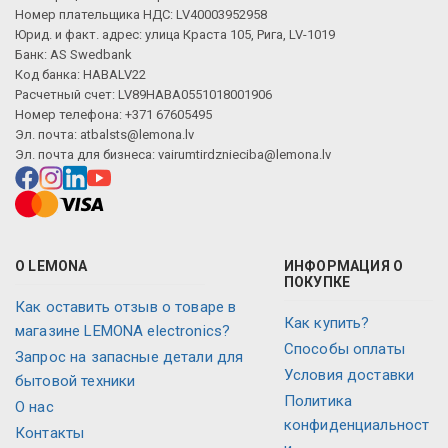
Номер плательщика НДС: LV40003952958
Юрид. и факт. адрес: улица Краста 105, Рига, LV-1019
Банк: AS Swedbank
Код банка: HABALV22
Расчетный счет: LV89HABA0551018001906
Номер телефона: +371 67605495
Эл. почта:
atbalsts@lemona.lv
Эл. почта для бизнеса:
vairumtirdznieciba@lemona.lv
О LEMONA
ИНФОРМАЦИЯ О
ПОКУПКЕ
Как оставить отзыв о товаре в
Как купить?
магазине LEMONA electronics?
Способы оплаты
Запрос на запасные детали для
Условия доставки
бытовой техники
Политика
О нас
конфиденциальност
Контакты