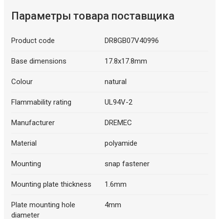
Параметры товара поставщика
Product code
DR8GB07V40996
Base dimensions
17.8x17.8mm
Colour
natural
Flammability rating
UL94V-2
Manufacturer
DREMEC
Material
polyamide
Mounting
snap fastener
Mounting plate thickness
1.6mm
Plate mounting hole
4mm
diameter