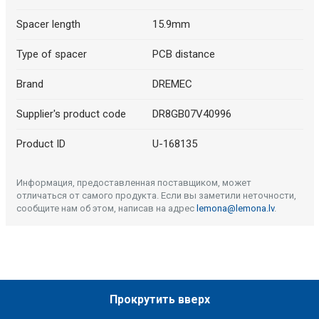
Spacer length
15.9mm
Type of spacer
PCB distance
Brand
DREMEC
Supplier's product code
DR8GB07V40996
Product ID
U-168135
Информация, предоставленная поставщиком, может
отличаться от самого продукта. Если вы заметили неточности,
сообщите нам об этом, написав на адрес
lemona@lemona.lv
.
Прокрутить вверх