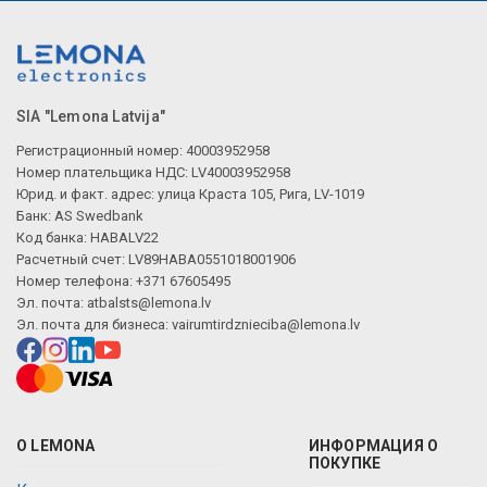
SIA "Lemona Latvija"
Регистрационный номер: 40003952958
Номер плательщика НДС: LV40003952958
Юрид. и факт. адрес: улица Краста 105, Рига, LV-1019
Банк: AS Swedbank
Код банка: HABALV22
Расчетный счет: LV89HABA0551018001906
Номер телефона: +371 67605495
Эл. почта:
atbalsts@lemona.lv
Эл. почта для бизнеса:
vairumtirdznieciba@lemona.lv
О LEMONA
ИНФОРМАЦИЯ О
ПОКУПКЕ