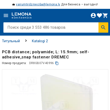
💼
vairumtirdznieciba@lemona.lv
Для бизнеса – выгодно!
Титульный
Katalogi 2
PCB distance; polyamide; L: 15.9mm; self-
adhesive,snap fastener DREMEC
Номер продукта:
DR8GB07V40996