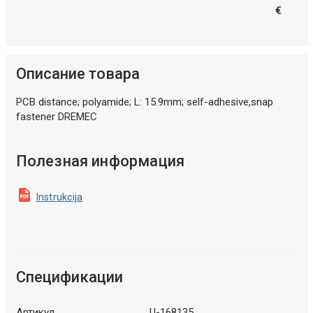
€
Описание товара
PCB distance; polyamide; L: 15.9mm; self-adhesive,snap
fastener DREMEC
Полезная информация
Instrukcija
Спецификации
Артикул
U-168135