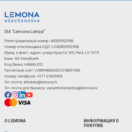
SIA "Lemona Latvija"
Регистрационный номер: 40003952958
Номер плательщика НДС: LV40003952958
Юрид. и факт. адрес: улица Краста 105, Рига, LV-1019
Банк: AS Swedbank
Код банка: HABALV22
Расчетный счет: LV89HABA0551018001906
Номер телефона: +371 67605495
Эл. почта:
atbalsts@lemona.lv
Эл. почта для бизнеса:
vairumtirdznieciba@lemona.lv
О LEMONA
ИНФОРМАЦИЯ О
ПОКУПКЕ