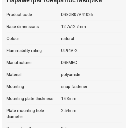
Параметры товара поставщика
Product code
DR8GB07V41026
Base dimensions
12.7x12.7mm
Colour
natural
Flammability rating
UL94V-2
Manufacturer
DREMEC
Material
polyamide
Mounting
snap fastener
Mounting plate thickness
1.63mm
Plate mounting hole
2.54mm
diameter