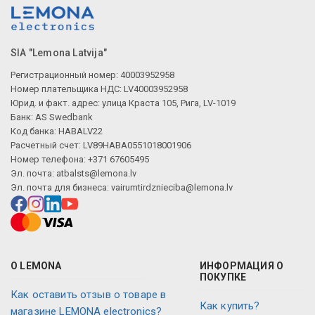
SIA "Lemona Latvija"
Регистрационный номер: 40003952958
Номер плательщика НДС: LV40003952958
Юрид. и факт. адрес: улица Краста 105, Рига, LV-1019
Банк: AS Swedbank
Код банка: HABALV22
Расчетный счет: LV89HABA0551018001906
Номер телефона: +371 67605495
Эл. почта:
atbalsts@lemona.lv
Эл. почта для бизнеса:
vairumtirdznieciba@lemona.lv
О LEMONA
ИНФОРМАЦИЯ О
ПОКУПКЕ
Как оставить отзыв о товаре в
Как купить?
магазине LEMONA electronics?