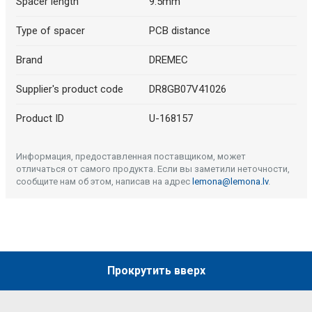
Spacer length
9.5mm
Type of spacer
PCB distance
Brand
DREMEC
Supplier's product code
DR8GB07V41026
Product ID
U-168157
Информация, предоставленная поставщиком, может
отличаться от самого продукта. Если вы заметили неточности,
сообщите нам об этом, написав на адрес
lemona@lemona.lv
.
Прокрутить вверх