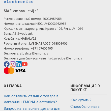
SIA "Lemona Latvija"
Регистрационный номер: 40003952958
Номер плательщика НДС: LV40003952958
Юрид. и факт. адрес: улица Краста 105, Рига, LV-1019
Банк: AS Swedbank
Код банка: HABALV22
Расчетный счет: LV89HABA0551018001906
Номер телефона: +371 67605495
Эл. почта:
atbalsts@lemona.lv
Эл. почта для бизнеса:
vairumtirdznieciba@lemona.lv
О LEMONA
ИНФОРМАЦИЯ О
ПОКУПКЕ
Как оставить отзыв о товаре в
Как купить?
магазине LEMONA electronics?
Способы оплаты
Запрос на запасные детали для