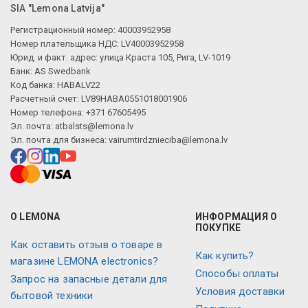
SIA "Lemona Latvija"
Регистрационный номер: 40003952958
Номер плательщика НДС: LV40003952958
Юрид. и факт. адрес: улица Краста 105, Рига, LV-1019
Банк: AS Swedbank
Код банка: HABALV22
Расчетный счет: LV89HABA0551018001906
Номер телефона: +371 67605495
Эл. почта:
atbalsts@lemona.lv
Эл. почта для бизнеса:
vairumtirdznieciba@lemona.lv
О LEMONA
ИНФОРМАЦИЯ О
ПОКУПКЕ
Как оставить отзыв о товаре в
Как купить?
магазине LEMONA electronics?
Способы оплаты
Запрос на запасные детали для
Условия доставки
бытовой техники