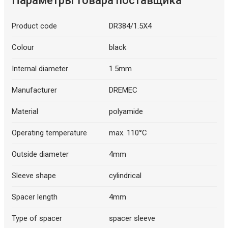
Параметры товара поставщика
Product code
DR384/1.5X4
Colour
black
Internal diameter
1.5mm
Manufacturer
DREMEC
Material
polyamide
Operating temperature
max. 110°C
Outside diameter
4mm
Sleeve shape
cylindrical
Spacer length
4mm
Type of spacer
spacer sleeve