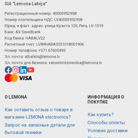
SIA "Lemona Latvija"
Регистрационный номер: 40003952958
Номер плательщика НДС: LV40003952958
Юрид. и факт. адрес: улица Краста 105, Рига, LV-1019
Банк: AS Swedbank
Код банка: HABALV22
Расчетный счет: LV89HABA0551018001906
Номер телефона: +371 67605495
Эл. почта:
atbalsts@lemona.lv
Эл. почта для бизнеса:
vairumtirdznieciba@lemona.lv
О LEMONA
ИНФОРМАЦИЯ О
ПОКУПКЕ
Как оставить отзыв о товаре в
Как купить?
магазине LEMONA electronics?
Способы оплаты
Запрос на запасные детали для
Условия доставки
бытовой техники