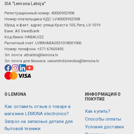
SIA "Lemona Latvija"
Регистрационный номер: 40003952958
Номер плательщика НДС: LV40003952958
Юрид. и факт. адрес: улица Краста 105, Рига, LV-1019
Банк: AS Swedbank
Код банка: HABALV22
Расчетный счет: LV89HABA0551018001906
Номер телефона: +371 67605495
Эл. почта:
atbalsts@lemona.lv
Эл. почта для бизнеса:
vairumtirdznieciba@lemona.lv
О LEMONA
ИНФОРМАЦИЯ О
ПОКУПКЕ
Как оставить отзыв о товаре в
Как купить?
магазине LEMONA electronics?
Способы оплаты
Запрос на запасные детали для
Условия доставки
бытовой техники