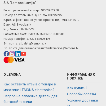
SIA "Lemona Latvija"
Регистрационный номер: 40003952958
Номер плательщика НДС: LV40003952958
Юрид. и факт. адрес: улица Краста 105, Рига, LV-1019
Банк: AS Swedbank
Код банка: HABALV22
Расчетный счет: LV89HABA0551018001906
Номер телефона: +371 67605495
Эл. почта:
atbalsts@lemona.lv
Эл. почта для бизнеса:
vairumtirdznieciba@lemona.lv
О LEMONA
ИНФОРМАЦИЯ О
ПОКУПКЕ
Как оставить отзыв о товаре в
Как купить?
магазине LEMONA electronics?
Способы оплаты
Запрос на запасные детали для
Условия доставки
бытовой техники