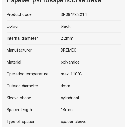
Параметры товара поставщика
Product code
DR384/2.2X14
Colour
black
Internal diameter
2.2mm
Manufacturer
DREMEC
Material
polyamide
Operating temperature
max. 110°C
Outside diameter
4mm
Sleeve shape
cylindrical
Spacer length
14mm
Type of spacer
spacer sleeve