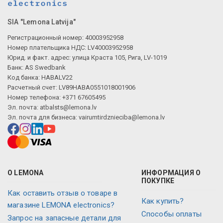
SIA "Lemona Latvija"
Регистрационный номер: 40003952958
Номер плательщика НДС: LV40003952958
Юрид. и факт. адрес: улица Краста 105, Рига, LV-1019
Банк: AS Swedbank
Код банка: HABALV22
Расчетный счет: LV89HABA0551018001906
Номер телефона: +371 67605495
Эл. почта:
atbalsts@lemona.lv
Эл. почта для бизнеса:
vairumtirdznieciba@lemona.lv
О LEMONA
ИНФОРМАЦИЯ О
ПОКУПКЕ
Как оставить отзыв о товаре в
Как купить?
магазине LEMONA electronics?
Способы оплаты
Запрос на запасные детали для