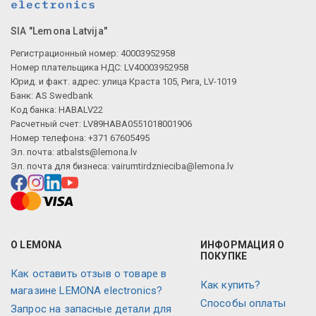
SIA "Lemona Latvija"
Регистрационный номер: 40003952958
Номер плательщика НДС: LV40003952958
Юрид. и факт. адрес: улица Краста 105, Рига, LV-1019
Банк: AS Swedbank
Код банка: HABALV22
Расчетный счет: LV89HABA0551018001906
Номер телефона: +371 67605495
Эл. почта:
atbalsts@lemona.lv
Эл. почта для бизнеса:
vairumtirdznieciba@lemona.lv
О LEMONA
ИНФОРМАЦИЯ О
ПОКУПКЕ
Как оставить отзыв о товаре в
Как купить?
магазине LEMONA electronics?
Способы оплаты
Запрос на запасные детали для