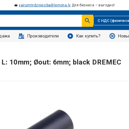
💼
vairumtirdznieciba@lemona.lv
Для бизнеса – выгодно!
С НДС (физическ
дажа
Производители
Как купить?
Новы
de; L: 10mm; Øout: 6mm; black DREMEC