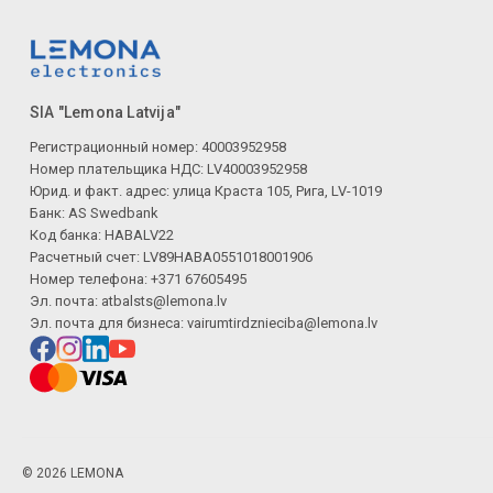
SIA "Lemona Latvija"
Регистрационный номер: 40003952958
Номер плательщика НДС: LV40003952958
Юрид. и факт. адрес: улица Краста 105, Рига, LV-1019
Банк: AS Swedbank
Код банка: HABALV22
Расчетный счет: LV89HABA0551018001906
Номер телефона: +371 67605495
Эл. почта:
atbalsts@lemona.lv
Эл. почта для бизнеса:
vairumtirdznieciba@lemona.lv
© 2026 LEMONA