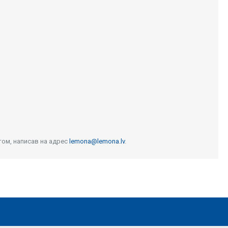
том, написав на адрес
lemona@lemona.lv
.